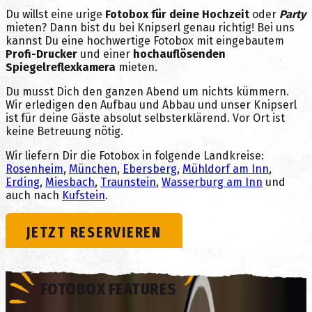
Du willst eine urige
Fotobox für deine Hochzeit
oder
Party
mieten? Dann bist du bei Knipserl genau richtig! Bei uns
kannst Du eine hochwertige Fotobox mit eingebautem
Profi-Drucker
und einer
hochauflösenden
Spiegelreflexkamera
mieten.
Du musst Dich den ganzen Abend um nichts kümmern.
Wir erledigen den Aufbau und Abbau und unser Knipserl
ist für deine Gäste absolut selbsterklärend. Vor Ort ist
keine Betreuung nötig.
Wir liefern Dir die Fotobox in folgende Landkreise:
Rosenheim
,
München
,
Ebersberg
,
Mühldorf am Inn
,
Erding
,
Miesbach
,
Traunstein
,
Wasserburg am Inn
und
auch nach
Kufstein
.
JETZT RESERVIEREN
FOTOBOX FEATURES