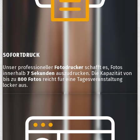
SOFORTDRUCK
Unser professioneller
Fotodrucker
schafft es, Fotos
innerhalb
7 Sekunden
auszudrucken. Die Kapazität von
bis zu
800 Fotos
reicht für eine Tagesveranstaltung
locker aus.