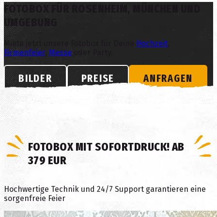
FOTOBOX
FÜR ROSENHEIM,
MÜNCHEN UND
UMGEBUNG
Miete jetzt unsere Fotobox für Deine
Hochzeit
,
Firmenfeier
,
Messe
oder Party.
BILDER
PREISE
ANFRAGEN
FOTOBOX MIT SOFORTDRUCK! AB
379 EUR
Hochwertige Technik und 24/7 Support garantieren eine
sorgenfreie Feier