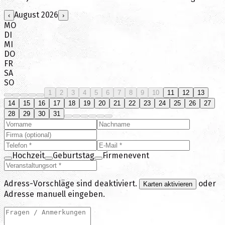
August
2026
‹
›
MO
DI
MI
DO
FR
SA
SO
1
2
3
4
5
6
7
8
9
10
11
12
13
14
15
16
17
18
19
20
21
22
23
24
25
26
27
28
29
30
31
Hochzeit
Geburtstag
Firmenevent
Adress-Vorschläge sind deaktiviert.
oder
Karten aktivieren
Adresse manuell eingeben.