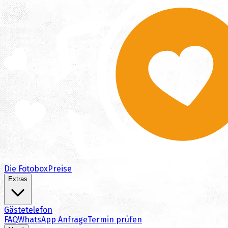
Die Fotobox
Preise
Extras
Gästetelefon
FAQ
WhatsApp Anfrage
Termin prüfen