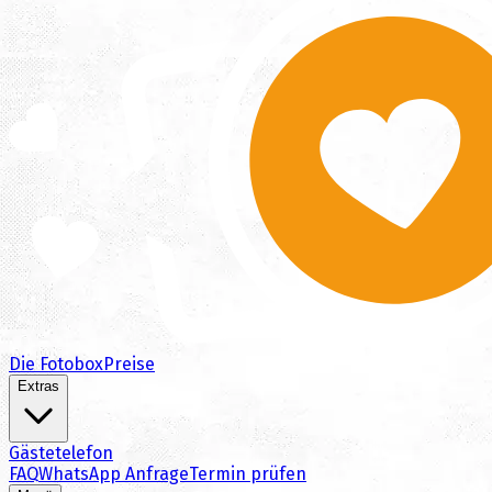
Die Fotobox
Preise
Extras
Gästetelefon
FAQ
WhatsApp Anfrage
Termin prüfen