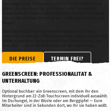
Der eingebaute Thermosublationsdrucker liefert Euch
Bilder, die die Besucher der Messe oder Firmenfeier
direkt in den Händen halten können. Das Druck-Layout
passen wir an Euer Branding an — mit Logo, Farben und
Slogan.
Über die Social-Sharing-Funktion lassen sich Fotos
zusätzlich direkt per E-Mail versenden. Dadurch sind die
Bilder in wenigen Sekunden auf den Smartphones der
Besucher — ideal als Give-away mit Werbewirkung.
DIE PREISE
TERMIN FREI?
GREENSCREEN: PROFESSIONALITÄT &
UNTERHALTUNG
Optional buchbar: ein Greenscreen, mit dem Ihr den
Hintergrund am 22-Zoll-Touchscreen individuell auswählt.
Im Dschungel, in der Wüste oder am Berggipfel — Eure
Mitarbeiter sind in Sekunden dort, wo Ihr sie haben wollt.