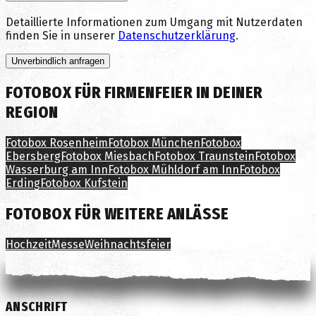
Detaillierte Informationen zum Umgang mit Nutzerdaten
finden Sie in unserer
Datenschutzerklärung
.
Unverbindlich anfragen
FOTOBOX FÜR
FIRMENFEIER
IN DEINER
REGION
Fotobox
Rosenheim
Fotobox
München
Fotobox
Ebersberg
Fotobox
Miesbach
Fotobox
Traunstein
Fotobox
Wasserburg am Inn
Fotobox
Mühldorf am Inn
Fotobox
Erding
Fotobox
Kufstein
FOTOBOX FÜR WEITERE ANLÄSSE
Hochzeit
Messe
Weihnachtsfeier
ANSCHRIFT