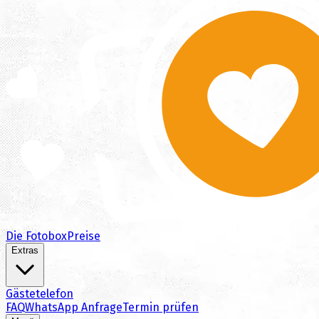
Die Fotobox
Preise
Extras
Gästetelefon
FAQ
WhatsApp Anfrage
Termin prüfen