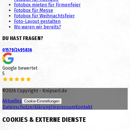
Fotobox mieten für Firmenfeier
Fotobox für Messe
Fotobox für Weihnachtsfeier
Foto-Layout gestalten
Wo waren wir bereits?
DU HAST FRAGEN?
01579/2495836
Google bewertet
5
©
2026
Copyright - Knipserl.de
Aktuelles
Cookie-Einstellungen
Datenschutzerklärung
Impressum
Kontakt
COOKIES & EXTERNE DIENSTE