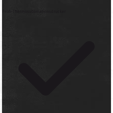
Profi-Thermosublimationsdrucker