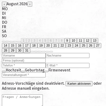
August
2026
‹
›
MO
DI
MI
DO
FR
SA
SO
1
2
3
4
5
6
7
8
9
10
11
12
13
14
15
16
17
18
19
20
21
22
23
24
25
26
27
28
29
30
31
Hochzeit
Geburtstag
Firmenevent
Adress-Vorschläge sind deaktiviert.
oder
Karten aktivieren
Adresse manuell eingeben.