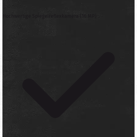
Hochwertige Spiegelreflexkamera (16 MP)