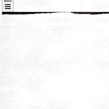
Menü
B&O Parkhotel