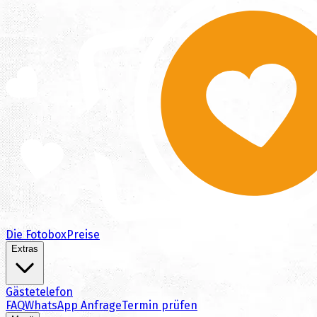
Die Fotobox
Preise
Extras
Gästetelefon
FAQ
WhatsApp Anfrage
Termin prüfen