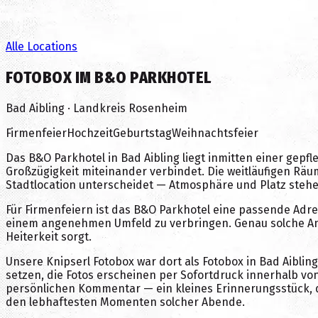
Alle Locations
FOTOBOX IM B&O PARKHOTEL
Bad Aibling · Landkreis Rosenheim
Firmenfeier
Hochzeit
Geburtstag
Weihnachtsfeier
Das B&O Parkhotel in Bad Aibling liegt inmitten einer gep
Großzügigkeit miteinander verbindet. Die weitläufigen Räu
Stadtlocation unterscheidet — Atmosphäre und Platz steh
Für Firmenfeiern ist das B&O Parkhotel eine passende Adr
einem angenehmen Umfeld zu verbringen. Genau solche Anl
Heiterkeit sorgt.
Unsere Knipserl Fotobox war dort als Fotobox in Bad Aibling
setzen, die Fotos erscheinen per Sofortdruck innerhalb vo
persönlichen Kommentar — ein kleines Erinnerungsstück, d
den lebhaftesten Momenten solcher Abende.